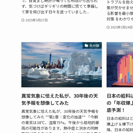
で、目覚まし時計が鳴っても布団から出られ
トラブルを抱
ず、気づけばギリギリの時間に慌てて準備し
策が欠かせませ
て家を飛び出す日々を送っていました...
る影響を最小
対策 をわかりや
2025年3月27日
2025年3月24日
未分類
異常気象に怯えた私が、30年後の天
日本の給料は
気予報を想像してみた
の「年収爆
底予測！
異常気象に怯えた私が、30年後の天気予報を
想像してみた **第1章：変化の加速** 「今朝
日本の給料はど
の東京は38℃、湿度75%。午後から局地的豪
爆上げ＆爆下げ
雨の可能性があります。熱中症と洪水の同時
降、日本の給料