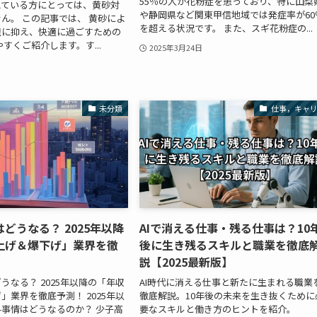
55％の人が花粉症を患っており、特に山梨
えている方にとっては、黄砂対
や静岡県など関東甲信地域では発症率が60
ん。 この記事では、 黄砂によ
を超える状況です。 また、スギ花粉症の...
限に抑え、快適に過ごすための
すくご紹介します。す...
2025年3月24日
未分類
仕事，キャ
どうなる？ 2025年以降
AIで消える仕事・残る仕事は？10
上げ＆爆下げ」業界を徹
後に生き残るスキルと職業を徹底
説【2025最新版】
うなる？ 2025年以降の「年収
AI時代に消える仕事と新たに生まれる職業
」業界を徹底予測！ 2025年以
徹底解説。10年後の未来を生き抜くために
事情はどうなるのか？ 少子高
要なスキルと働き方のヒントを紹介。