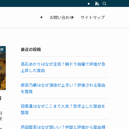
お問い合わせ
サイトマップ
最近の投稿
分類
高石あかりはなぜ注目？朝ドラ抜擢で評価が急
上昇した理由
原菜乃華はなぜ演技が上手い？評価される理由
を整理
解
目黒蓮はなぜここまで人気？急浮上した理由を
整理
日
見
芦田愛菜はなぜ頭いい？学歴と評価から理由検