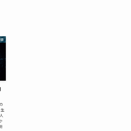
分類
用
の
 生
、人
か
術