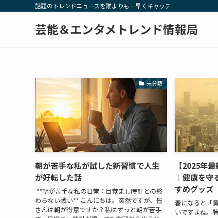
話題のトレンドニュースを誰よりも一早くキャッチ
芸能＆エンタメトレンド情報局
未分類
朝が苦手な私が試した新習慣で人生
【2025年
が好転した話
｜健康を守
すめグッズ
**朝が苦手な私の日常：目覚まし時計との終
わらない戦い** こんにちは。突然ですが、皆
春になると「
さんは朝が得意ですか？私はずっと朝が苦手
いですよね。