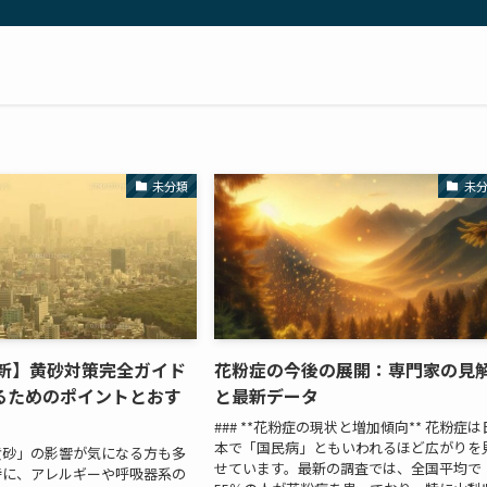
未分類
未
最新】黄砂対策完全ガイド
花粉症の今後の展開：専門家の見
るためのポイントとおす
と最新データ
### **花粉症の現状と増加傾向** 花粉症は
本で「国民病」ともいわれるほど広がりを
黄砂」の影響が気になる方も多
せています。最新の調査では、全国平均で
特に、アレルギーや呼吸器系の