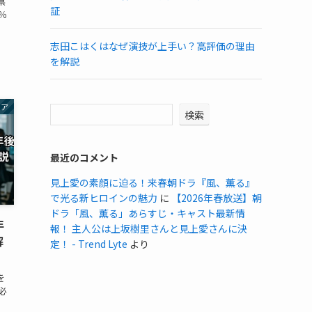
県
証
％
志田こはくはなぜ演技が上手い？高評価の理由
を解説
リア
検索
最近のコメント
見上愛の素顔に迫る！来春朝ドラ『風、薫る』
で光る新ヒロインの魅力
に
【2026年春放送】朝
ドラ「風、薫る」あらすじ・キャスト最新情
年
報！ 主人公は上坂樹里さんと見上愛さんに決
解
定！ - Trend Lyte
より
を
必