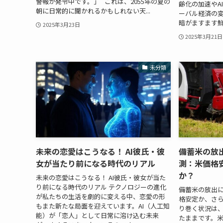
警報が発令中です。」 これは、2055年の夏の
齢化の加速やA
朝に日常的に聞かれるかもしれない天...
ーバル経済の
暗がますます鮮
2025年3月23日
2025年3月21日
未分類
未来の恋愛はこうなる！ AI彼氏・彼
備蓄米の放
女が当たり前になる時代のリアル
測：米価格
か？
未来の恋愛はこうなる！ AI彼氏・彼女が当た
り前になる時代のリアル テクノロジーの進化
備蓄米の放出
が私たちの生活を劇的に変える中、恋愛の形
格安定か、さら
もまた新たな局面を迎えています。AI（人工知
り巻く状況は、
能）が「恋人」として日常に溶け込む未来
たままです。