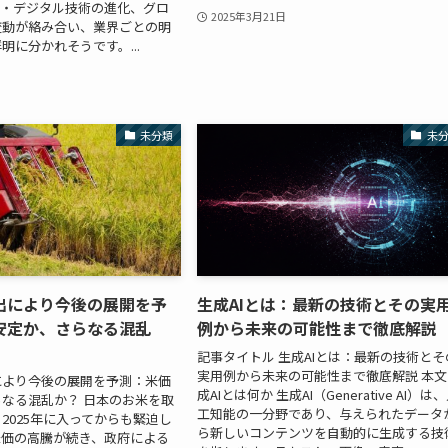
I・デジタル技術の進化、グロ
2025年3月21日
変動が絡み合い、業界ごとの明
明に分かれそうです。...
未分類
未
出により今後の展開を予
生成AIとは：最新の技術とその実
安定か、さらなる混乱
例から未来の可能性まで徹底解説
記事タイトル 生成AIとは：最新の技術とそ
実用例から未来の可能性まで徹底解説 本文
により今後の展開を予測：米価
成AIとは何か 生成AI（Generative AI）は
なる混乱か？ 日本のお米を取
工知能の一分野であり、与えられたデータ
2025年に入ってからも緊迫し
ら新しいコンテンツを自動的に生成する技
米価の高騰が続き、政府による