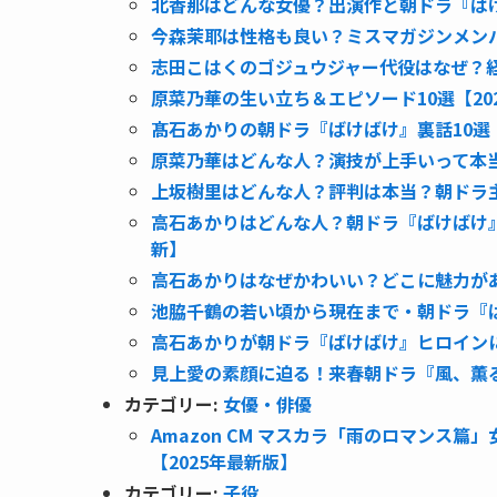
北香那はどんな女優？出演作と朝ドラ『ばけ
今森茉耶は性格も良い？ミスマガジンメン
志田こはくのゴジュウジャー代役はなぜ？経
原菜乃華の生い立ち＆エピソード10選【20
髙石あかりの朝ドラ『ばけばけ』裏話10選
原菜乃華はどんな人？演技が上手いって本当
上坂樹里はどんな人？評判は本当？朝ドラ主
高石あかりはどんな人？朝ドラ『ばけばけ』
新】
高石あかりはなぜかわいい？どこに魅力が
池脇千鶴の若い頃から現在まで・朝ドラ『
高石あかりが朝ドラ『ばけばけ』ヒロイン
見上愛の素顔に迫る！来春朝ドラ『風、薫
カテゴリー:
女優・俳優
Amazon CM マスカラ「雨のロマンス篇
【2025年最新版】
カテゴリー:
子役