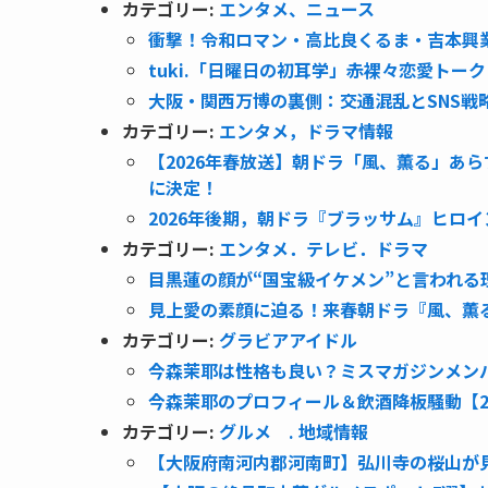
カテゴリー:
エンタメ、ニュース
衝撃！令和ロマン・高比良くるま・吉本興
tuki.「日曜日の初耳学」赤裸々恋愛トー
大阪・関西万博の裏側：交通混乱とSNS戦
カテゴリー:
エンタメ，ドラマ情報
【2026年春放送】朝ドラ「風、薫る」あ
に決定！
2026年後期，朝ドラ『ブラッサム』ヒロ
カテゴリー:
エンタメ．テレビ．ドラマ
目黒蓮の顔が“国宝級イケメン”と言われる
見上愛の素顔に迫る！来春朝ドラ『風、薫
カテゴリー:
グラビアアイドル
今森茉耶は性格も良い？ミスマガジンメン
今森茉耶のプロフィール＆飲酒降板騒動【2
カテゴリー:
グルメ . 地域情報
【大阪府南河内郡河南町】弘川寺の桜山が