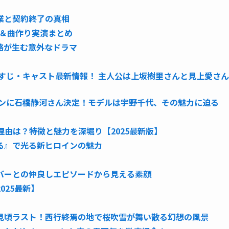
業と契約終了の真相
ク＆曲作り実演まとめ
略が生む意外なドラマ
らすじ・キャスト最新情報！ 主人公は上坂樹里さんと見上愛さん
インに石橋静河さん決定！モデルは宇野千代、その魅力に迫る
理由は？特徴と魅力を深堀り【2025最新版】
る』で光る新ヒロインの魅力
バーとの仲良しエピソードから見える素顔
025最新】
見頃ラスト！西行終焉の地で桜吹雪が舞い散る幻想の風景