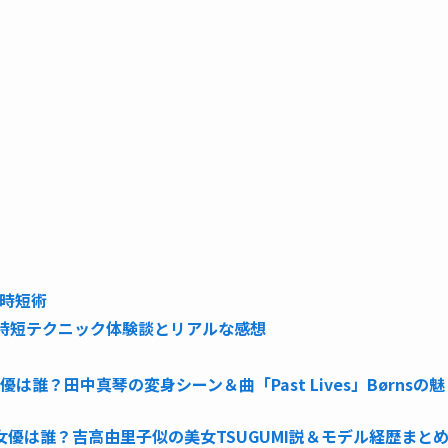
 時短術
の時短テクニック体験談とリアルな感想
は誰？田中真琴の変身シーン＆曲「Past Lives」Børnsの魅
」女優は誰？吉高由里子似の美女TSUGUMI説＆モデル経歴まと