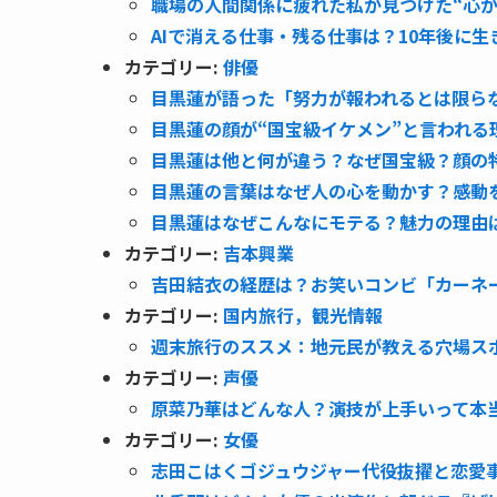
職場の人間関係に疲れた私が見つけた“心が
AIで消える仕事・残る仕事は？10年後に生
カテゴリー:
俳優
目黒蓮が語った「努力が報われるとは限ら
目黒蓮の顔が“国宝級イケメン”と言われる
目黒蓮は他と何が違う？なぜ国宝級？顔の特
目黒蓮の言葉はなぜ人の心を動かす？感動
目黒蓮はなぜこんなにモテる？魅力の理由は
カテゴリー:
吉本興業
吉田結衣の経歴は？お笑いコンビ「カーネ
カテゴリー:
国内旅行，観光情報
週末旅行のススメ：地元民が教える穴場ス
カテゴリー:
声優
原菜乃華はどんな人？演技が上手いって本当
カテゴリー:
女優
志田こはくゴジュウジャー代役抜擢と恋愛事