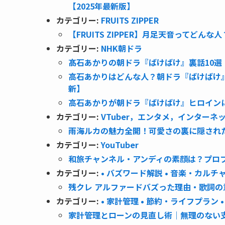
【2025年最新版】
カテゴリー:
FRUITS ZIPPER
【FRUITS ZIPPER】月足天音ってど
カテゴリー:
NHK朝ドラ
髙石あかりの朝ドラ『ばけばけ』裏話10選
高石あかりはどんな人？朝ドラ『ばけばけ』
新】
高石あかりが朝ドラ『ばけばけ』ヒロイン
カテゴリー:
VTuber，エンタメ，インターネ
雨海ルカの魅力全開！可愛さの裏に隠され
カテゴリー:
YouTuber
和旅チャンネル・アンディの素顔は？プロ
カテゴリー:
• バズワード解説 • 音楽・カルチ
残クレ アルファードバズった理由・歌詞の
カテゴリー:
• 家計管理 • 節約・ライフプラン
家計管理とローンの見直し術｜無理のない