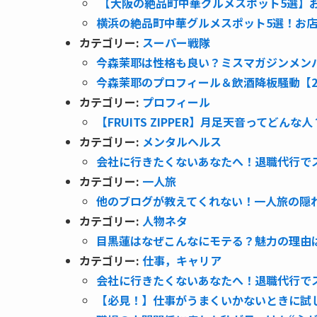
【大阪の絶品町中華グルメスポット5選】
横浜の絶品町中華グルメスポット5選！お
カテゴリー:
スーパー戦隊
今森茉耶は性格も良い？ミスマガジンメン
今森茉耶のプロフィール＆飲酒降板騒動【2
カテゴリー:
プロフィール
【FRUITS ZIPPER】月足天音ってど
カテゴリー:
メンタルヘルス
会社に行きたくないあなたへ！退職代行で
カテゴリー:
一人旅
他のブログが教えてくれない！一人旅の隠
カテゴリー:
人物ネタ
目黒蓮はなぜこんなにモテる？魅力の理由は
カテゴリー:
仕事，キャリア
会社に行きたくないあなたへ！退職代行で
【必見！】仕事がうまくいかないときに試