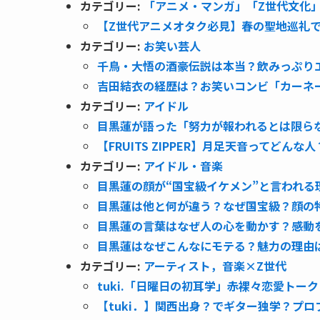
カテゴリー:
「アニメ・マンガ」「Z世代文化
【Z世代アニメオタク必見】春の聖地巡礼で
カテゴリー:
お笑い芸人
千鳥・大悟の酒豪伝説は本当？飲みっぷりエ
吉田結衣の経歴は？お笑いコンビ「カーネ
カテゴリー:
アイドル
目黒蓮が語った「努力が報われるとは限ら
【FRUITS ZIPPER】月足天音ってど
カテゴリー:
アイドル・音楽
目黒蓮の顔が“国宝級イケメン”と言われる
目黒蓮は他と何が違う？なぜ国宝級？顔の特
目黒蓮の言葉はなぜ人の心を動かす？感動
目黒蓮はなぜこんなにモテる？魅力の理由は
カテゴリー:
アーティスト，音楽×Z世代
tuki.「日曜日の初耳学」赤裸々恋愛トー
【tuki．】関西出身？でギター独学？プ