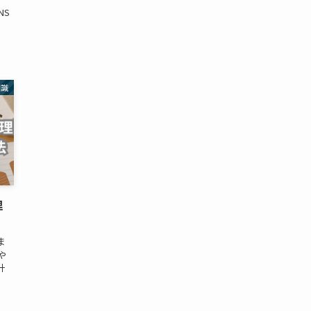
NS
知識
理
ま
や
計