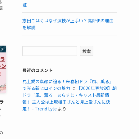
を
証
悟
志田こはくはなぜ演技が上手い？高評価の理由
を解説
タメ
検索
最近のコメント
見上愛の素顔に迫る！来春朝ドラ『風、薫る』
で光る新ヒロインの魅力
に
【2026年春放送】朝
ドラ「風、薫る」あらすじ・キャスト最新情
ラ
報！ 主人公は上坂樹里さんと見上愛さんに決
ー
定！ - Trend Lyte
より
力
の