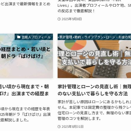
レビ出演まで最新情報をまとめ
Lives」。出演者プロフィールやロケ地、S
の反応まで徹底解説！
2025年9月8日
芸能人プロフィール
• 家計管理 • 節約・ライフプラン • ローン・お金の
若い頃から現在まで・朝
家計管理とローンの見直し術｜無
ばけ』出演までの経歴ま
のない支払いで暮らしを守る方法
家計が苦しい原因はローンにあるかもしれ
せん。本記事では固定費の整理から残クレ
い頃から現在までの経歴を年表
住宅ローンの見直し方まで、無理のない家
025年朝ドラ『ばけばけ』出演
管理のコツを解説します。
徹底解説しました。
2025年8月31日