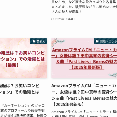
買い占め」など豪快な飲みっぷりと名言集
まとめました。破天荒ながらも憎めない大
さんの魅力が満載！
2025年10月4日
芸能人
芸能・エン
経歴は？お笑いコンビ
AmazonプライムCM「ニュー・カ
ション」での活躍とは
ー」女優は誰？田中真琴の変身シ
ン＆曲「Past Lives」Børnsの魅
【2025年最新版】
ビ『カーネーション』のツッコ
結衣のプロフィールや経歴を徹
AmazonプライムCM「ニュー・カラー」篇
出身からM-1準決勝進出、特技の
女優は田中真琴、楽曲はBørns「Past