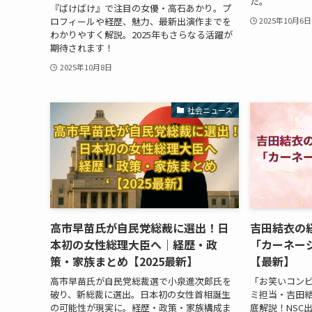
た。
『ばけばけ』で注目の女優・高石あかり。プ
ロフィールや経歴、魅力、最新出演作までを
2025年10月6日
わかりやすく解説。2025年もさらなる活躍が
期待されます！
2025年10月8日
社会ニュース
高市早苗氏が自民党総裁に選出！日
吉田結衣の
本初の女性総理大臣へ｜経歴・政
「カーネー
策・家族まとめ【2025最新】
【最新】
高市早苗氏が自民党総裁選で小泉進次郎氏を
「お笑いコン
破り、新総裁に選出。日本初の女性首相誕生
ミ担当・吉田
の可能性が現実に。経歴・政策・家族構成ま
底解説！NSC