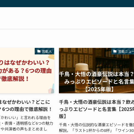
芸能人
芸能ニュ
はなぜかわいい？どこに
千鳥・大悟の酒豪伝説は本当？飲
？6つの理由で徹底解説！
っぷりエピソードと名言集【2025
版】
「かわいい」と言われる理由を
・表情・透明感など6つの魅力
千鳥・大悟の伝説的な酒豪エピソードを徹
ンや共演者の声もまとめまし
解説。「ラスト1杯からの8杯」「ワイン30