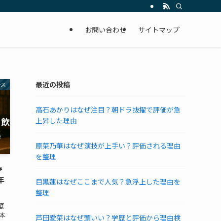
お問い合わせ
サイトマップ
最近の投稿
ース
高石あかりはなぜ注目？朝ドラ抜擢で評価が急
上昇した理由
原菜乃華はなぜ演技が上手い？評価される理由
を整理
み
年
目黒蓮はなぜここまで人気？急浮上した理由を
整理
底
本
芦田愛菜はなぜ頭いい？学歴と評価から理由検